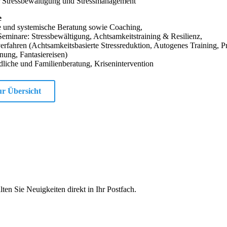
ür Stressbewältigung und Stressmanagement
e
 und systemische Beratung sowie Coaching,
minare: Stressbewältigung, Achtsamkeitstraining & Resilienz,
rfahren (Achtsamkeitsbasierte Stressreduktion, Autogenes Training, P
ung, Fantasiereisen)
dliche und Familienberatung, Krisenintervention
r Übersicht
ten Sie Neuigkeiten direkt in Ihr Postfach.