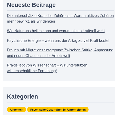
Neueste Beiträge
a
v
i
Die unterschätzte Kraft des Zuhörens – Warum aktives Zuhören
g
mehr bewirkt, als wir denken
a
Wie Natur uns heilen kann und warum sie so kraftvoll wirkt
t
i
Psychische Energie – wenn uns der Alltag zu viel Kraft kostet
o
n
Frauen mit Migrationshintergrund: Zwischen Stärke, Anpassung
und neuen Chancen in der Arbeitswelt
Praxis lebt von Wissenschaft – Wir unterstützen
wissenschaftliche Forschung!
Kategorien
Allgemein
Psychische Gesundheit im Unternehmen