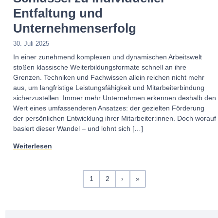
Entfaltung und
Unternehmenserfolg
30. Juli 2025
In einer zunehmend komplexen und dynamischen Arbeitswelt
stoßen klassische Weiterbildungsformate schnell an ihre
Grenzen. Techniken und Fachwissen allein reichen nicht mehr
aus, um langfristige Leistungsfähigkeit und Mitarbeiterbindung
sicherzustellen. Immer mehr Unternehmen erkennen deshalb den
Wert eines umfassenderen Ansatzes: der gezielten Förderung
der persönlichen Entwicklung ihrer Mitarbeiter:innen. Doch worauf
basiert dieser Wandel – und lohnt sich […]
Weiterlesen
P
P
P
1
2
›
»
a
a
a
g
g
g
e
e
e
n