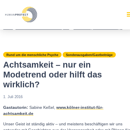
Home
/
Rund um die menschliche Psyche
/
Sonderausgaben/Gastbeiträge
/
Ac
Rund um die menschliche Psyche
Sonderausgaben/Gastbeiträge
Achtsamkeit – nur ein
Modetrend oder hilft das
wirklich?
1. Juli 2016
Gastautorin:
Sabine Keßel,
www.kölner-institut-für-
achtsamkeit.de
Unser Geist ist ständig aktiv – und meistens beschäftigen wir uns
entweder mit Geschichten aus der Vergangenheit oder mit Plänen fü