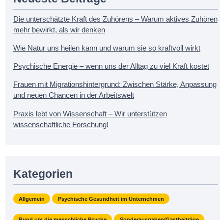
v
i
Die unterschätzte Kraft des Zuhörens – Warum aktives Zuhören
g
mehr bewirkt, als wir denken
a
Wie Natur uns heilen kann und warum sie so kraftvoll wirkt
t
i
Psychische Energie – wenn uns der Alltag zu viel Kraft kostet
o
n
Frauen mit Migrationshintergrund: Zwischen Stärke, Anpassung
und neuen Chancen in der Arbeitswelt
Praxis lebt von Wissenschaft – Wir unterstützen
wissenschaftliche Forschung!
Kategorien
Allgemein
Psychische Gesundheit im Unternehmen
Rund um die menschliche Psyche
Sonderausgaben/Gastbeiträge