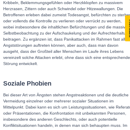
Kribbeln, Beklemmungsgefühlen oder Herzkklopfen zu massivem
Herzrasen, Zittern oder auch Schwindel oder Hitzewallungen. Die
Betroffenen erleben dabei zumeist Todesangst, befürchten zu sterbe
oder vollends die Kontrolle zu verlieren oder verrückt zu werden,
Ko
wobei insbesondere die inhaltlichen Befürchtungen und die massive
Selbstbeobachtung zu der Aufschaukelung und der Aufrechterhaltun
beitragen. Zu ergänzen ist, dass Panikattacken im Rahmen fast aller
Angststörungen auftreten können, aber auch, dass man davon
ausgeht, dass der Großteil aller Menschen im Laufe ihres Lebens
vereinzelt solche Attacken erlebt, ohne dass sich eine entsprechend
Störung entwickelt.
Soziale Phobien
Bei dieser Art von Ängsten stehen Angstreaktionen und die deutliche
Vermeidung einzelner oder mehrerer sozialer Situationen im
Mittelpunkt. Dabei kann es sich um Leistungssituationen, wie Referat
oder Präsentationen, die Konfrontation mit unbekannten Personen,
insbesondere des anderen Geschlechts, oder auch potentielle
Konfliktsituationen handeln, in denen man sich behaupten muss. Im