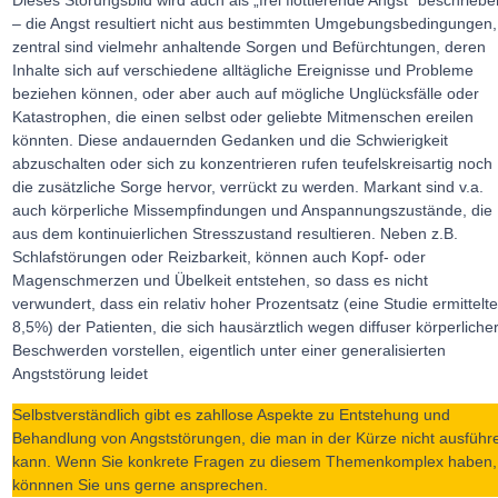
Dieses Störungsbild wird auch als „frei flottierende Angst“ beschrieb
– die Angst resultiert nicht aus bestimmten Umgebungsbedingungen,
zentral sind vielmehr anhaltende Sorgen und Befürchtungen, deren
Inhalte sich auf verschiedene alltägliche Ereignisse und Probleme
beziehen können, oder aber auch auf mögliche Unglücksfälle oder
Katastrophen, die einen selbst oder geliebte Mitmenschen ereilen
könnten. Diese andauernden Gedanken und die Schwierigkeit
abzuschalten oder sich zu konzentrieren rufen teufelskreisartig noch
die zusätzliche Sorge hervor, verrückt zu werden. Markant sind v.a.
auch körperliche Missempfindungen und Anspannungszustände, die
aus dem kontinuierlichen Stresszustand resultieren. Neben z.B.
Schlafstörungen oder Reizbarkeit, können auch Kopf- oder
Magenschmerzen und Übelkeit entstehen, so dass es nicht
verwundert, dass ein relativ hoher Prozentsatz (eine Studie ermittelt
8,5%) der Patienten, die sich hausärztlich wegen diffuser körperliche
Beschwerden vorstellen, eigentlich unter einer generalisierten
Angststörung leidet
Selbstverständlich gibt es zahllose Aspekte zu Entstehung und
Behandlung von Angststörungen, die man in der Kürze nicht ausführ
kann. Wenn Sie konkrete Fragen zu diesem Themenkomplex haben,
könnnen Sie uns gerne ansprechen.