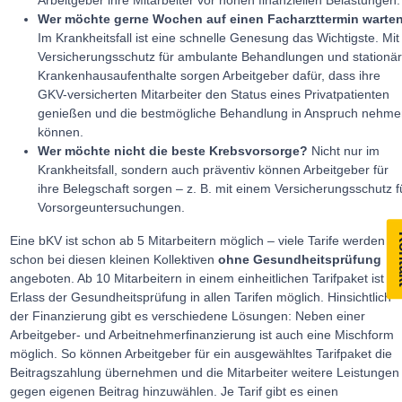
Arbeitgeber ihre Mitarbeiter vor hohen finanziellen Belastungen.
Wer möchte gerne Wochen auf einen Facharzttermin warte
Im Krankheitsfall ist eine schnelle Genesung das Wichtigste. Mit
Versicherungsschutz für ambulante Behandlungen und stationä
Krankenhausaufenthalte sorgen Arbeitgeber dafür, dass ihre
GKV-versicherten Mitarbeiter den Status eines Privatpatienten
genießen und die bestmögliche Behandlung in Anspruch nehme
können.
Wer möchte nicht die beste Krebsvorsorge?
Nicht nur im
Krankheitsfall, sondern auch präventiv können Arbeitgeber für
ihre Belegschaft sorgen – z. B. mit einem Versicherungsschutz f
Vorsorgeuntersuchungen.
Ko
Eine bKV ist schon ab 5 Mitarbeitern möglich – viele Tarife werden
schon bei diesen kleinen Kollektiven
ohne Gesundheitsprüfung
angeboten. Ab 10 Mitarbeitern in einem einheitlichen Tarifpaket ist ei
Erlass der Gesundheitsprüfung in allen Tarifen möglich. Hinsichtlich
der Finanzierung gibt es verschiedene Lösungen: Neben einer
Arbeitgeber- und Arbeitnehmerfinanzierung ist auch eine Mischform
möglich. So können Arbeitgeber für ein ausgewähltes Tarifpaket die
Beitragszahlung übernehmen und die Mitarbeiter weitere Leistungen
gegen eigenen Beitrag hinzuwählen. Je Tarif gibt es einen