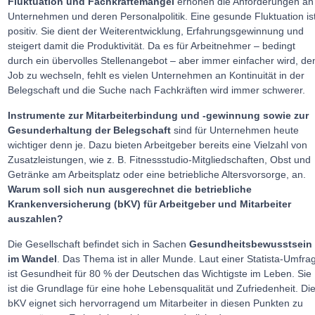
Fluktuation und Fachkräftemangel
erhöhen die Anforderungen an
Unternehmen und deren Personalpolitik. Eine gesunde Fluktuation is
positiv. Sie dient der Weiterentwicklung, Erfahrungsgewinnung und
steigert damit die Produktivität. Da es für Arbeitnehmer – bedingt
durch ein übervolles Stellenangebot – aber immer einfacher wird, de
Job zu wechseln, fehlt es vielen Unternehmen an Kontinuität in der
Belegschaft und die Suche nach Fachkräften wird immer schwerer.
Instrumente zur Mitarbeiterbindung und -gewinnung sowie zur
Gesunderhaltung der Belegschaft
sind für Unternehmen heute
wichtiger denn je. Dazu bieten Arbeitgeber bereits eine Vielzahl von
Zusatzleistungen, wie z. B. Fitnessstudio-Mitgliedschaften, Obst und
Getränke am Arbeitsplatz oder eine betriebliche Altersvorsorge, an.
Warum soll sich nun ausgerechnet die betriebliche
Krankenversicherung (bKV) für Arbeitgeber und Mitarbeiter
auszahlen?
Die Gesellschaft befindet sich in Sachen
Gesundheitsbewusstsein
im Wandel
. Das Thema ist in aller Munde. Laut einer Statista-Umfra
ist Gesundheit für 80 % der Deutschen das Wichtigste im Leben. Sie
ist die Grundlage für eine hohe Lebensqualität und Zufriedenheit. Di
bKV eignet sich hervorragend um Mitarbeiter in diesen Punkten zu