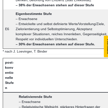
Denken, Betonung von Effizienz (statt Effektivität).
– 38% der Erwachsenen stehen auf dieser Stufe
Eigenbestimmte Stufe
– Erwachsene
– Entwickelte und selbst definierte Werte/Vorstellung/Ziele,
E6
Zielorientierung und Selbstoptimierung, Akzeptanz
komplexer Situationen, reiches Innenleben, Gegenseitigkeit,
Respekt vor individuellen Unterschieden.
Ko
– 30% der Erwachsenen stehen auf dieser Stufe.
* nach J. Loevinger, T. Binder
post-
konv
entio
nelle
Stufe
n
Relativierende Stufe
– Erwachsene
– Relativistische Weltsicht, stärkeres Hinterfragen der