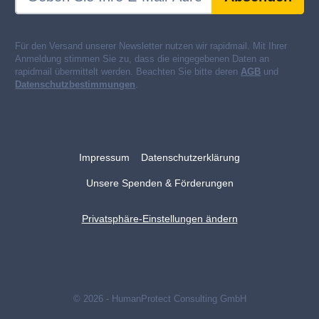
Für den Versand unserer Newsletter nutzen wir rapidmail. Mit Ihrer
Anmeldung stimmen Sie zu, dass die eingegebenen Daten an
rapidmail übermittelt werden. Beachten Sie bitte deren
AGB
und
Datenschutzbestimmungen
.
Impressum
Datenschutzerklärung
Unsere Spenden & Förderungen
Privatsphäre-Einstellungen ändern
© 2026 - HumanProtect Consulting GmbH