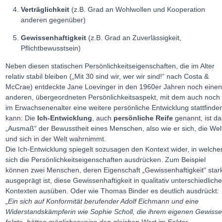
Verträglichkeit
(z.B. Grad an Wohlwollen und Kooperation
anderen gegenüber)
Gewissenhaftigkeit
(z.B. Grad an Zuverlässigkeit,
Pflichtbewusstsein)
Neben diesen statischen Persönlichkeitseigenschaften, die im Alter
relativ stabil bleiben („Mit 30 sind wir, wer wir sind!“ nach Costa &
McCrae) entdeckte Jane Loevinger in den 1960er Jahren noch eine
anderen, übergeordneten Persönlichkeitsaspekt, mit dem auch noch
im Erwachsenenalter eine weitere persönliche Entwicklung stattfinde
kann: Die
Ich-Entwicklung
, auch
persönliche Reife
genannt, ist da
„Ausmaß“ der Bewusstheit eines Menschen, also wie er sich, die Wel
und sich in der Welt wahrnimmt.
Die Ich-Entwicklung spiegelt sozusagen den Kontext wider, in welch
sich die Persönlichkeitseigenschaften ausdrücken. Zum Beispiel
können zwei Menschen, deren Eigenschaft „Gewissenhaftigkeit“ star
ausgeprägt ist, diese Gewissenhaftigkeit in qualitativ unterschiedlich
Kontexten ausüben. Oder wie Thomas Binder es deutlich ausdrückt:
„
Ein sich auf Konformität berufender Adolf Eichmann und eine
Widerstandskämpferin wie Sophie Scholl, die ihrem eigenen Gewiss
folgte, hätten möglicherweise den gleichen Wert im Faktor