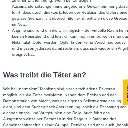
zu einer Enthemmung. Wenn bei „analogen“
Auseinandersetzungen eine angeborene Gewalthemmung dazu
führt, dass durch direktes Erleben der Reaktion des Opfers eine
gewisse Grenze nicht überschritten wird, entfallen diese Grenze
im Netz.
Angriffe sind rund um die Uhr möglich – der virtuelle Raum kenn
keinen Feierabend und letztlich kann man immer, wenn man da
Netz nutzt, Opfer werden. Opfer finden keine Verschnaufpause
und müssen jederzeit damit rechnen, dass sich wieder ein Angrif
ereignet hat.
Was treibt die Täter an?
Ko
Wie bei „normalem“ Mobbing sind hier verschiedene Faktoren
möglich, die die Täter motivieren. Neben dem Erleben und der
Demonstration von Macht, was der eigenen Selbstwertsteigerung
dient, und dem Suchen nach Anerkennung, spielt die Entlastung von
eigenen Angst- und Wutgefühlen eine Rolle. Auch führt das
Ausgrenzen einzelner Personen in der Regel zur Stärkung des
Gemeinschaftsgefühls einer Gruppe. Denkbar sind aber auch „banal