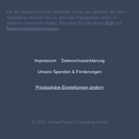
Für den Versand unserer Newsletter nutzen wir rapidmail. Mit Ihrer
Anmeldung stimmen Sie zu, dass die eingegebenen Daten an
rapidmail übermittelt werden. Beachten Sie bitte deren
AGB
und
Datenschutzbestimmungen
.
Impressum
Datenschutzerklärung
Unsere Spenden & Förderungen
Privatsphäre-Einstellungen ändern
© 2026 - HumanProtect Consulting GmbH