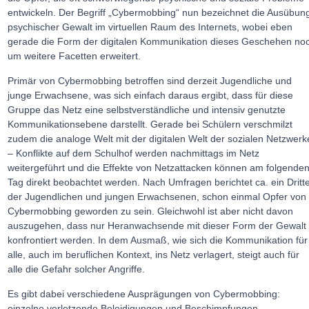
entwickeln. Der Begriff „Cybermobbing“ nun bezeichnet die Ausübun
psychischer Gewalt im virtuellen Raum des Internets, wobei eben
gerade die Form der digitalen Kommunikation dieses Geschehen no
um weitere Facetten erweitert.
Primär von Cybermobbing betroffen sind derzeit Jugendliche und
junge Erwachsene, was sich einfach daraus ergibt, dass für diese
Gruppe das Netz eine selbstverständliche und intensiv genutzte
Kommunikationsebene darstellt. Gerade bei Schülern verschmilzt
zudem die analoge Welt mit der digitalen Welt der sozialen Netzwerk
– Konflikte auf dem Schulhof werden nachmittags im Netz
weitergeführt und die Effekte von Netzattacken können am folgende
Tag direkt beobachtet werden. Nach Umfragen berichtet ca. ein Dritte
der Jugendlichen und jungen Erwachsenen, schon einmal Opfer von
Cybermobbing geworden zu sein. Gleichwohl ist aber nicht davon
auszugehen, dass nur Heranwachsende mit dieser Form der Gewalt
konfrontiert werden. In dem Ausmaß, wie sich die Kommunikation für
alle, auch im beruflichen Kontext, ins Netz verlagert, steigt auch für
alle die Gefahr solcher Angriffe.
Es gibt dabei verschiedene Ausprägungen von Cybermobbing:
einzelne verletzende Beleidigungen und Beschimpfungen,